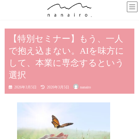
コ
ナ
ン
ビ
テ
ゲ
ン
ー
ツ
シ
へ
ョ
ス
ン
【特別セミナー】もう、一人
キ
に
ッ
移
で抱え込まない。AIを味方に
プ
動
して、本業に専念するという
選択
最
2026年3月5日
2026年3月5日
nanairo
終
更
新
日
時
: