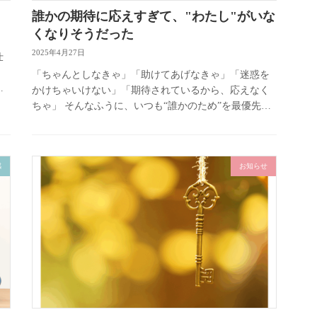
。
誰かの期待に応えすぎて、"わたし"がいな
くなりそうだった
2025年4月27日
仕
。
「ちゃんとしなきゃ」「助けてあげなきゃ」「迷惑を
、
かけちゃいけない」「期待されているから、応えなく
、
ちゃ」 そんなふうに、いつも“誰かのため”を最優先に
してきたあなたへ。 いつからだろう。“自分の気持
ち”がよく分からなくなっ […]
感
お知らせ