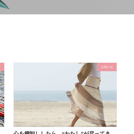
せ
お知らせ
、
心を棚卸ししたら、“わたし”が戻ってき