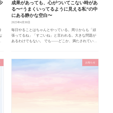
少
成果があっても、心がついてこない時があ
る〜“うまくいってるように見える私”の中
にある静かな空白〜
2025年4月30日
待
毎日やることはちゃんとやっている。周りからも「頑
な
張ってるね」「すごいね」と言われる。大きな問題が
も
あるわけでもない。 でも――どこか、満たされていな
力
い。自分の中にポッカリと空いた“何か”。 心がふっと
冷えるような、そんな感 […]
せ
お知らせ