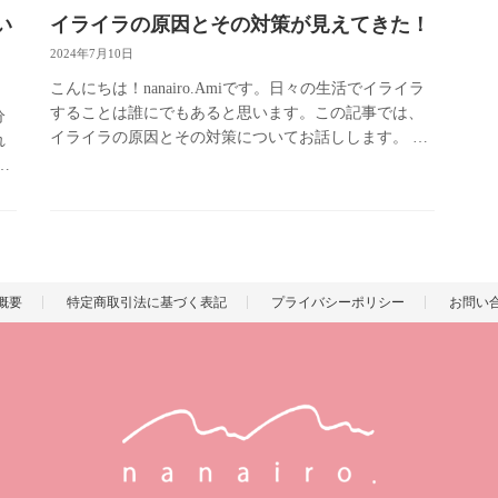
い
イライラの原因とその対策が見えてきた！
2024年7月10日
こんにちは！nanairo.Amiです。日々の生活でイライラ
することは誰にでもあると思います。この記事では、
分
イライラの原因とその対策についてお話しします。 イ
れ
ライラの原因 イライラする自分を見直したい。 時間に
。
追われ、本 […]
な
概要
特定商取引法に基づく表記
プライバシーポリシー
お問い