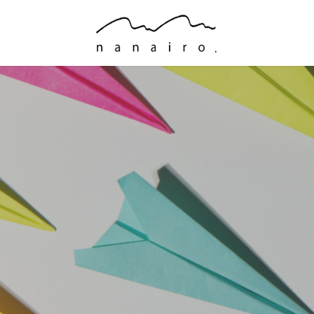
コ
ナ
ン
ビ
テ
ゲ
ン
ー
ツ
シ
へ
ョ
ス
ン
キ
に
ッ
移
プ
動