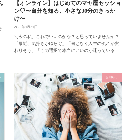
ん
【オンライン】はじめてのマヤ暦セッショ
ン♡〜自分を知る、小さな30分のきっか
け〜
2025年4月24日
せ
＼今の私、これでいいのかな？と思っていませんか？
「最近、気持ちがゆらぐ」「何となく人生の流れが変
わりそう」「この選択で本当にいいのか迷っている」
そんなときこそ、マヤ暦のリズムを通して、“今の自
分”をそっと見つめ直して […]
感
お知らせ