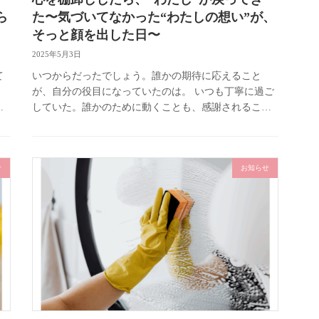
ら
た〜気づいてなかった“わたしの想い”が、
そっと顔を出した日〜
2025年5月3日
て
いつからだったでしょう。誰かの期待に応えること
が、自分の役目になっていたのは。 いつも丁寧に過ご
に
していた。誰かのために動くことも、感謝されること
い
も多かった。でもふと、「私、このままでいいのか
な」って胸の奥がざわついた。 […]
せ
お知らせ