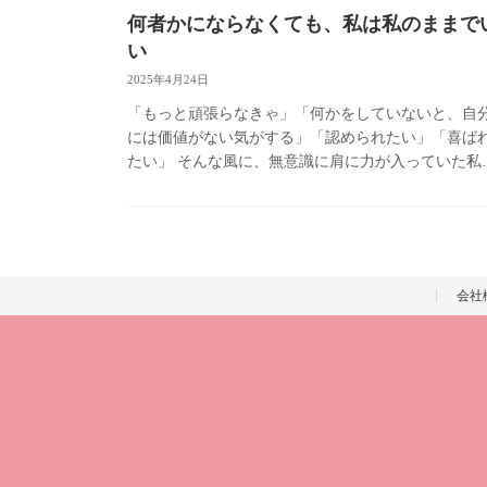
何者かにならなくても、私は私のままで
い
2025年4月24日
「もっと頑張らなきゃ」「何かをしていないと、自
には価値がない気がする」「認められたい」「喜ば
たい」 そんな風に、無意識に肩に力が入っていた私
でもあるとき、今の夫に言われたんです。 「頑張ら
くてもいいんだよ」 そ […]
会社